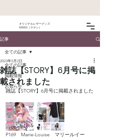
オリジナルレザーグッズ
RAYAN（ラヤン）
記事
全ての記事
2023年5月2日
全ての記事
雑誌【STORY】6月号に掲
掲載情報
載されました
お知らせ
雑誌【STORY】6月号に掲載されました
P169　Marie-Louise　マリールイー