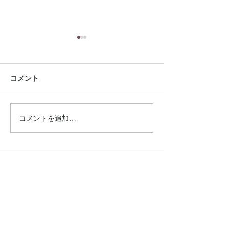
コメント
コメントを追加…
雑誌【GISELe】8月号に
手芸本 【夏の
掲載されました
リーバッグ】に
ました
Connect
Instagram
Facebook
ONLINE STORE