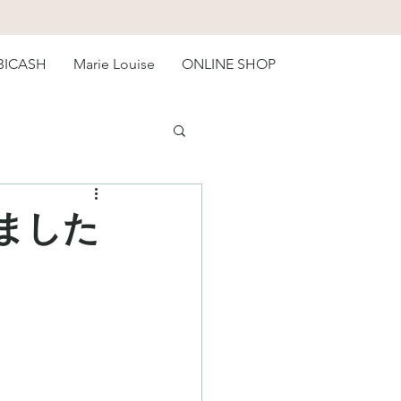
BICASH
Marie Louise
ONLINE SHOP
れました