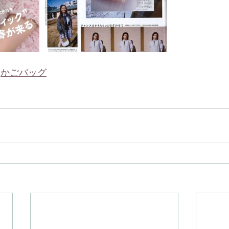
　
かごバッグ