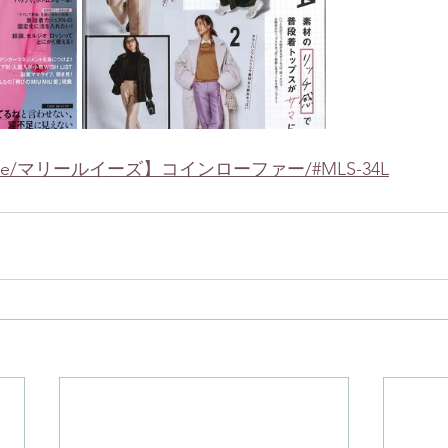
ouise/マリールイーズ】コインローファー/#MLS-34L