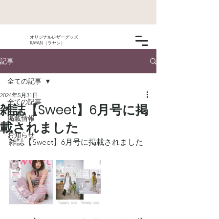
オリジナルレザーグッズ
RAYAN（ラヤン）
記事
全ての記事
2024年5月31日
全ての記事
雑誌【Sweet】6月号に掲
掲載情報
載されました
お知らせ
雑誌【Sweet】6月号に掲載されました