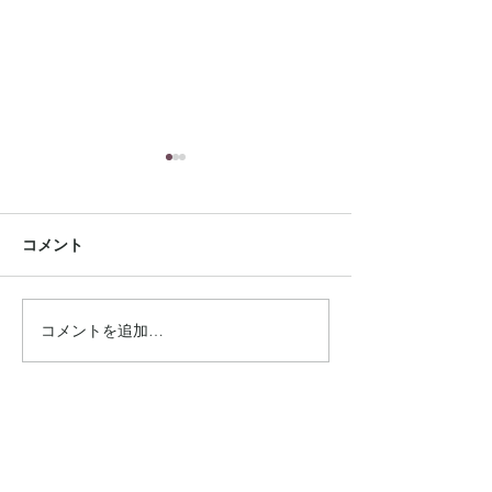
コメント
コメントを追加…
雑誌【GISELe】8月号に
手芸本 【夏の
掲載されました
リーバッグ】に
ました
Connect
Instagram