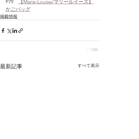
P79　
【Marie-Louise/マリールイーズ】
かごバッグ
掲載情報
すべて表示
最新記事