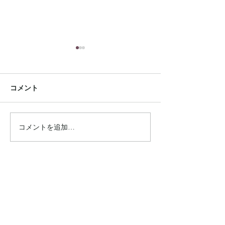
コメント
コメントを追加…
雑誌【GISELe】8月号に
手芸本 【夏の
掲載されました
リーバッグ】に
ました
Connect
Instagram
Facebook
ONLINE STORE