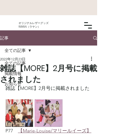
オリジナルレザーグッズ
RAYAN（ラヤン）
記事
全ての記事
2022年12月23日
全ての記事
雑誌【MORE】2月号に掲載
掲載情報
されました
お知らせ
雑誌【MORE】2月号に掲載されました
P77　
【Marie-Louise/マリールイーズ】