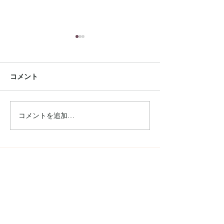
コメント
コメントを追加…
雑誌【GISELe】8月号に
手芸本 【夏の
掲載されました
リーバッグ】に
ました
Connect
Instagram
Facebook
ONLINE STORE