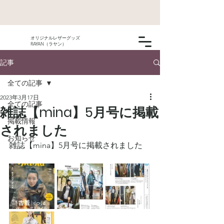
オリジナルレザーグッズ
RAYAN（ラヤン）
記事
全ての記事
2023年3月17日
全ての記事
雑誌【mina】5月号に掲載
掲載情報
されました
お知らせ
雑誌【mina】5月号に掲載されました