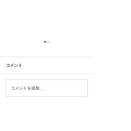
コメント
コメントを追加…
雑誌【GISELe】8月号に
手芸本 【夏の
掲載されました
リーバッグ】に
ました
Connect
Instagram