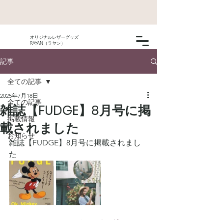
オリジナルレザーグッズ
RAYAN（ラヤン）
記事
全ての記事
2025年7月18日
全ての記事
雑誌【FUDGE】8月号に掲
掲載情報
載されました
お知らせ
雑誌【FUDGE】8月号に掲載されまし
た