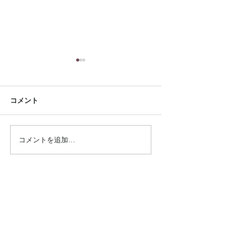
コメント
コメントを追加…
雑誌【GISELe】8月号に
手芸本 【夏の
掲載されました
リーバッグ】に
ました
Connect
Instagram
Facebook