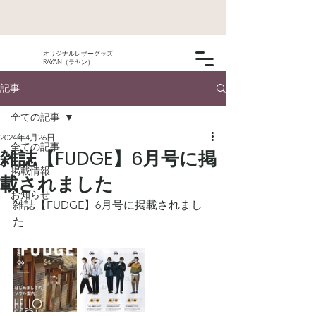
オリジナルレザーグッズ
RAYAN（ラヤン）
記事
全ての記事
2024年4月26日
全ての記事
雑誌【FUDGE】6月号に掲
掲載情報
載されました
お知らせ
雑誌【FUDGE】6月号に掲載されまし
た