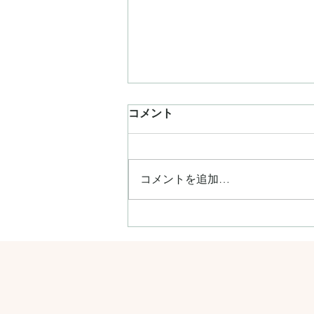
コメント
コメントを追加…
雑誌【VERY】8月号に掲載さ
れました