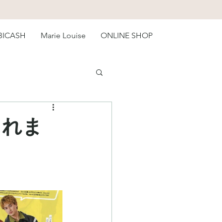
BICASH
Marie Louise
ONLINE SHOP
されま