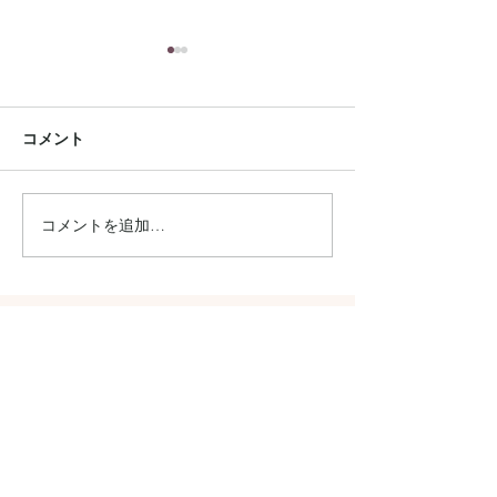
コメント
コメントを追加…
雑誌【GISELe】8月号に
手芸本 【夏の
掲載されました
リーバッグ】に
ました
Connect
Instagram
Facebook
ONLINE STORE