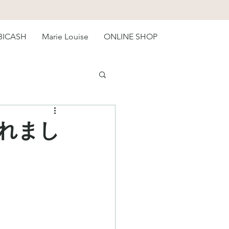
BICASH
Marie Louise
ONLINE SHOP
されまし