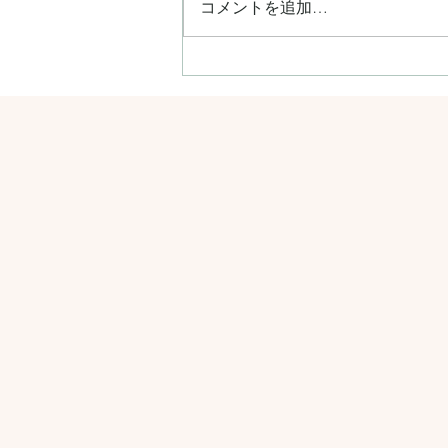
コメントを追加…
雑誌【VERY】8月号に掲載さ
れました