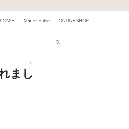
BICASH
Marie Louise
ONLINE SHOP
されまし